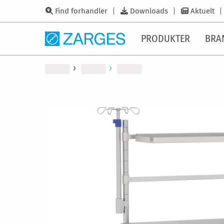
Find forhandler
Downloads
Aktuelt
PRODUKTER
BRA
Gå
til
slutningen
af
billedgalleriet