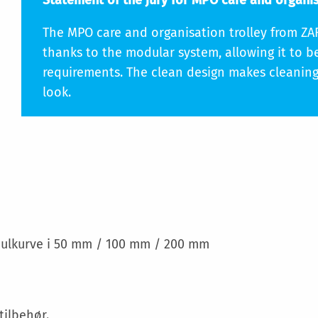
Statement of the jury for MPO care and organis
The MPO care and organisation trolley from ZA
thanks to the modular system, allowing it to be
requirements. The clean design makes cleanin
look.
Specifikation
dulkurve i 50 mm / 100 mm / 200 mm
tilbehør.