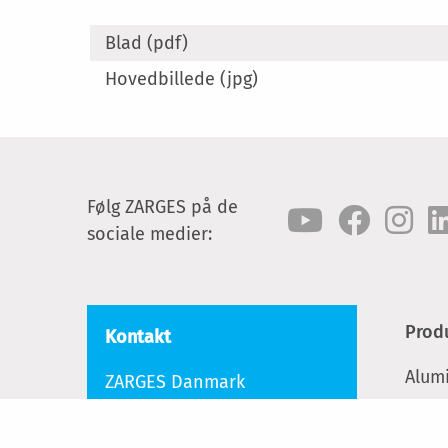
Blad (pdf)
Hovedbillede (jpg)
Følg ZARGES på de
sociale medier:
Prod
Kontakt
Alum
ZARGES Danmark
Roholmsvej 15
Komb
2620 Albertslund