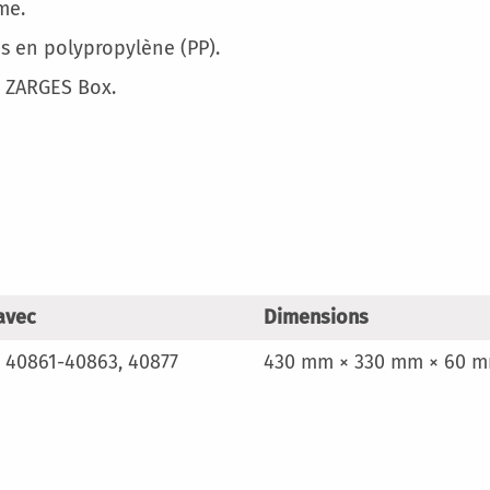
Plus
me.
d’informatio
s en polypropylène (PP).
a ZARGES Box.
avec
Dimensions
 40861-40863, 40877
430 mm × 330 mm × 60 