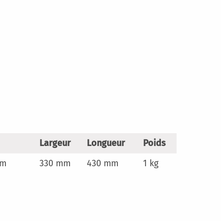
n
Largeur
Longueur
Poids
mm
330 mm
430 mm
1 kg