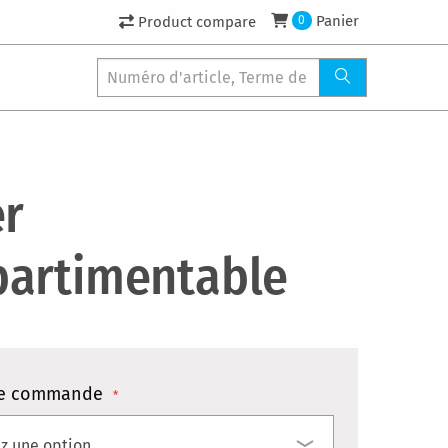
Panier
Product compare
0
er
artimentable
e commande