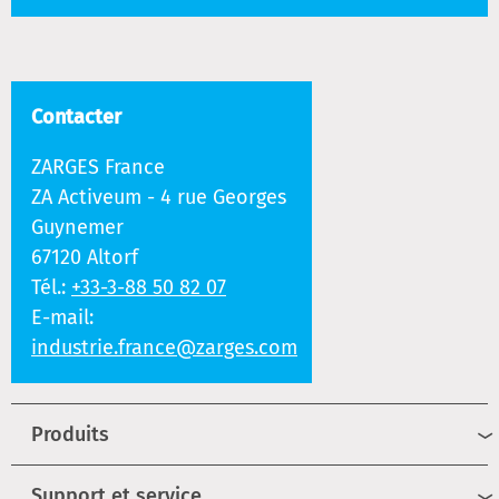
Contacter
ZARGES France
ZA Activeum - 4 rue Georges
Guynemer
67120 Altorf
Tél.:
+33-3-88 50 82 07
E-mail:
industrie.france@zarges.com
Produits
Support et service