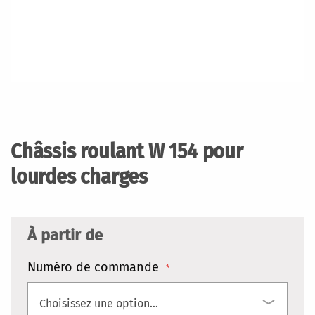
Skip
to
the
Châssis roulant W 154 pour
beginning
of
lourdes charges
the
images
gallery
À partir de
Numéro de commande