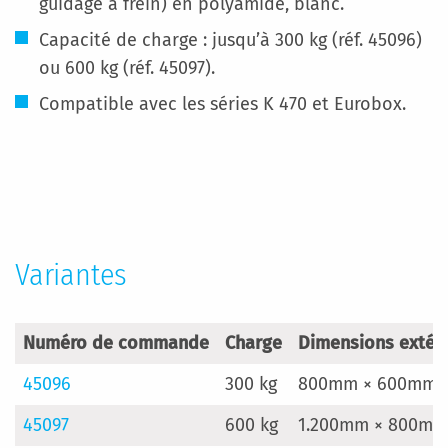
guidage à frein) en polyamide, blanc.
Capacité de charge : jusqu’à 300 kg (réf. 45096)
ou 600 kg (réf. 45097).
Compatible avec les séries K 470 et Eurobox.
Plus
d’information
Variantes
Numéro de commande
Charge
Dimensions extér
45096
300 kg
800mm × 600mm
45097
600 kg
1.200mm × 800mm