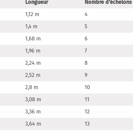
Longueur
Nombre d'échelons
1,12 m
4
1,4 m
5
1,68 m
6
1,96 m
7
2,24 m
8
2,52 m
9
2,8 m
10
3,08 m
11
3,36 m
12
3,64 m
13