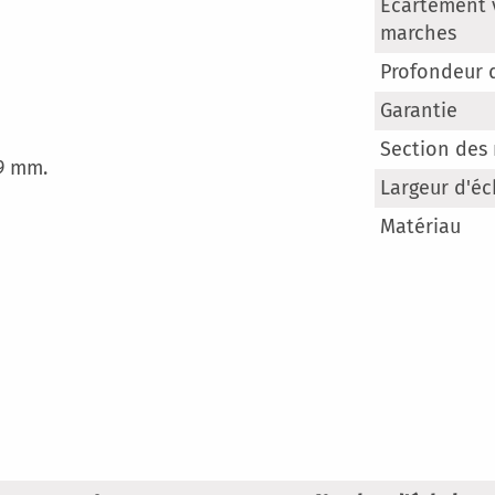
Plus
Ecartement v
d’informatio
marches
Profondeur 
Garantie
Section des
29 mm.
Largeur d'éc
Matériau