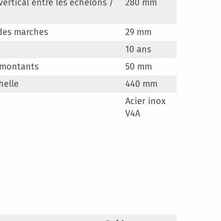
ertical entre les échelons /
280 mm
n
des marches
29 mm
10 ans
 montants
50 mm
helle
440 mm
Acier inox
V4A