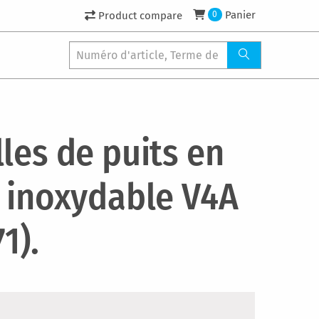
Panier
Product compare
0
les de puits en
r inoxydable V4A
71).