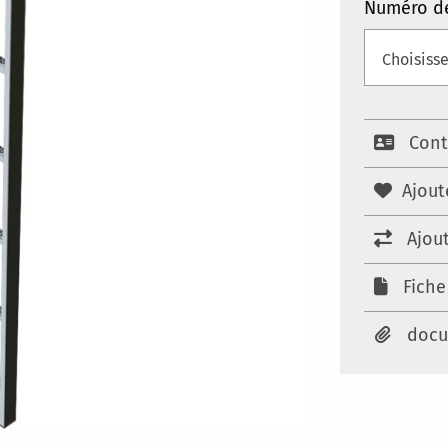
Numéro d
Cont
Ajout
Ajou
Fiche
docu