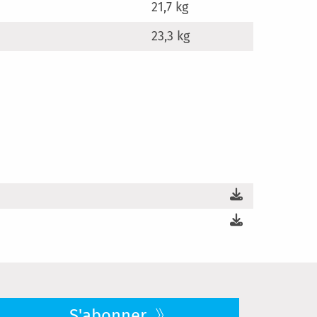
21,7 kg
23,3 kg
S'abonner