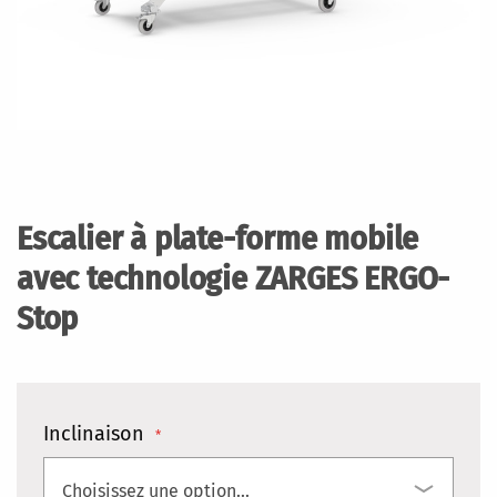
Skip
to
the
Escalier à plate-forme mobile
beginning
of
avec technologie ZARGES ERGO-
the
Stop
images
gallery
Inclinaison