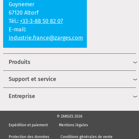
Guynemer
67120 Altorf
Tél.:
+33-3-88 50 82 07
E-mail:
industrie.france@zarges.com
Produits
Support et service
Entreprise
© ZARGES 2026
Expédition et paiement
Mentions légales
Protection des données
Conditions générales de vente