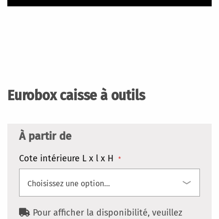
Skip
to
the
beginning
of
the
images
Eurobox caisse à outils
gallery
À partir de
Cote intérieure L x l x H
Pour afficher la disponibilité, veuillez