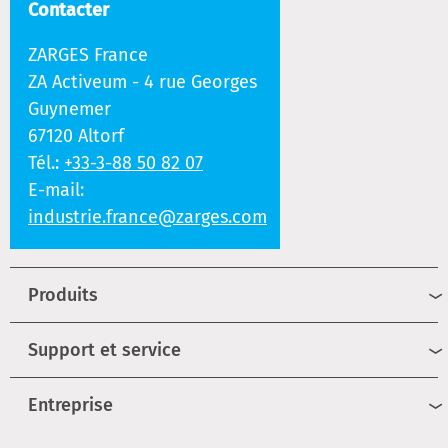
Contacter
ZARGES France
ZA Activeum - 4 rue Georges
Guynemer
67120 Altorf
Tél.:
+33-3-88 50 82 07
E-mail:
industrie.france@zarges.com
Produits
Support et service
Entreprise