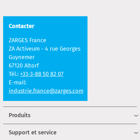
Contacter
ZARGES France
ZA Activeum - 4 rue Georges
Guynemer
67120 Altorf
Tél.:
+33-3-88 50 82 07
E-mail:
industrie.france@zarges.com
Produits
Support et service