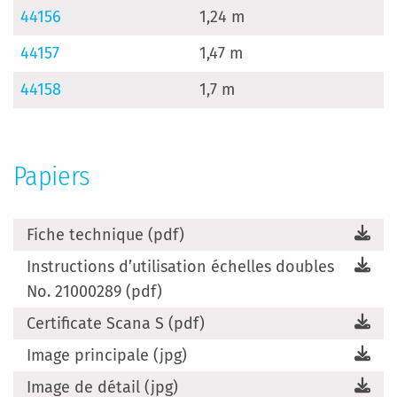
44156
1,24 m
3
44157
1,47 m
3
44158
1,7 m
3
Papiers
Fiche technique (pdf)
Instructions d’utilisation échelles doubles
No. 21000289 (pdf)
Certificate Scana S (pdf)
Image principale (jpg)
Image de détail (jpg)