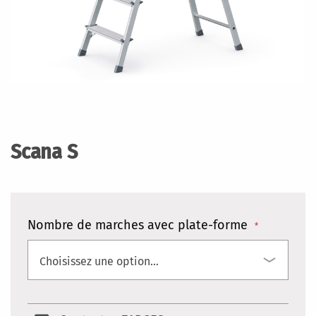
Skip
to
the
Scana S
beginning
of
the
images
gallery
Nombre de marches avec plate-forme