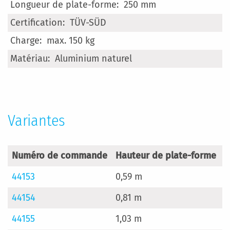
250 mm
TÜV-SÜD
max. 150 kg
Aluminium naturel
Variantes
Numéro de commande
Hauteur de plate-forme
H
44153
0,59 m
2
44154
0,81 m
2
44155
1,03 m
3