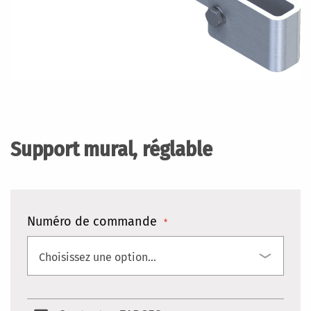
Skip
to
the
Support mural, réglable
beginning
of
the
images
gallery
Numéro de commande