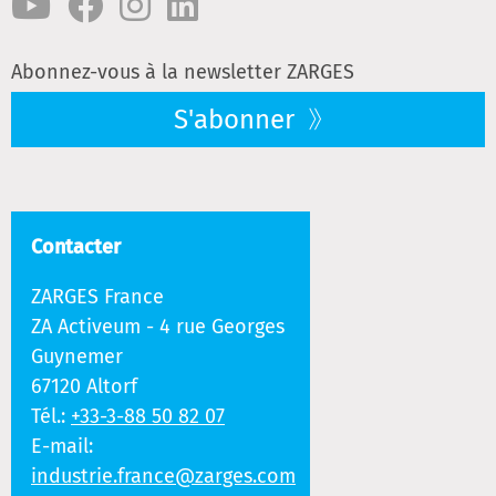
Abonnez-vous à la newsletter ZARGES
S'abonner
Contacter
ZARGES France
ZA Activeum - 4 rue Georges
Guynemer
67120 Altorf
Tél.:
+33-3-88 50 82 07
E-mail:
industrie.france@zarges.com