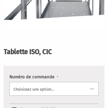
Skip
to
the
Tablette ISO, CIC
beginning
of
the
images
gallery
Numéro de commande