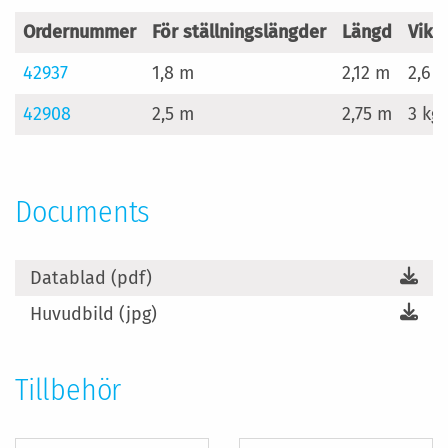
Ordernummer
För ställningslängder
Längd
Vikt
42937
1,8 m
2,12 m
2,6 k
42908
2,5 m
2,75 m
3 kg
Documents
Datablad (pdf)
Huvudbild (jpg)
Tillbehör