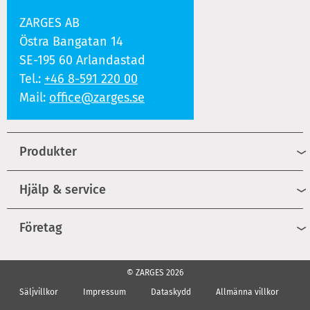
ZARGES AB
Östra Bangatan 14
SE-195 60 Arlandastad
Tel.:
+46 8-591 220 00
Mail:
office@zarges.se
Produkter
Hjälp & service
Företag
© ZARGES 2026
Säljvillkor
Impressum
Dataskydd
Allmänna villkor