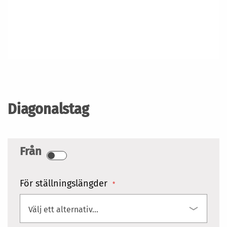
Hoppa
till
början
Diagonalstag
av
bildgalleriet
Från
För ställningslängder