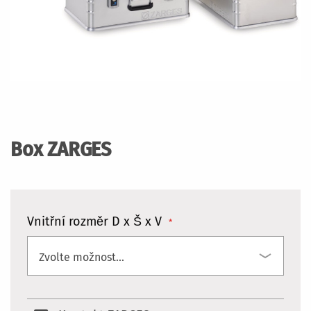
Přeskočit
na
začátek
Box ZARGES
galerie
s
obrázky
Vnitřní rozměr D x Š x V