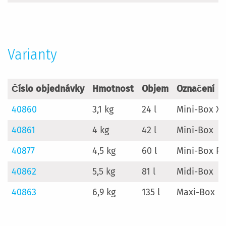
Varianty
Číslo objednávky
Hmotnost
Objem
Označení
40860
3,1 kg
24 l
Mini-Box XS
40861
4 kg
42 l
Mini-Box
40877
4,5 kg
60 l
Mini-Box Pl
40862
5,5 kg
81 l
Midi-Box
40863
6,9 kg
135 l
Maxi-Box