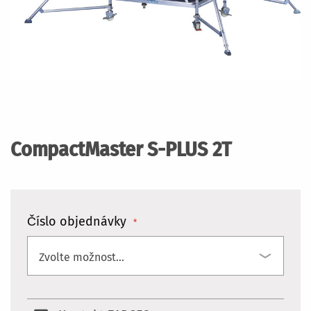
Přeskočit
na
začátek
CompactMaster S-PLUS 2T
galerie
s
obrázky
Číslo objednávky