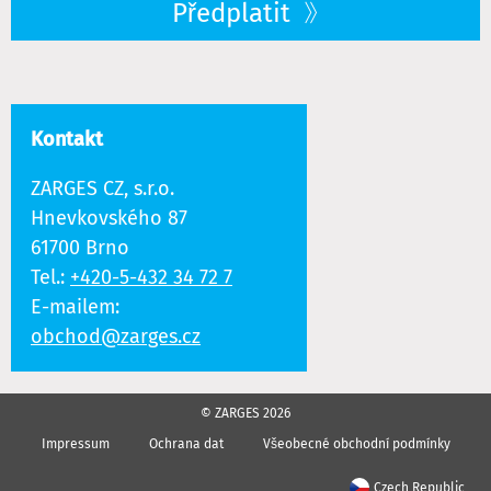
Předplatit
Kontakt
ZARGES CZ, s.r.o.
Hnevkovského 87
61700 Brno
Tel.:
+420-5-432 34 72 7
E-mailem:
obchod@zarges.cz
© ZARGES 2026
Impressum
Ochrana dat
Všeobecné obchodní podmínky
Czech Republic