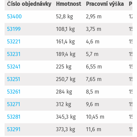
Číslo objednávky
Hmotnost
Pracovní výška
Pr
53400
52,8 kg
2,95 m
12
53199
108,1 kg
3,75 m
15
53221
161,4 kg
4,6 m
15
53231
189,4 kg
5,7 m
15
53241
225 kg
6,55 m
15
53251
250,7 kg
7,65 m
15
53261
284 kg
8,5 m
15
53271
312 kg
9,6 m
15
53281
345,3 kg
10,45 m
15
53291
373,3 kg
11,6 m
15