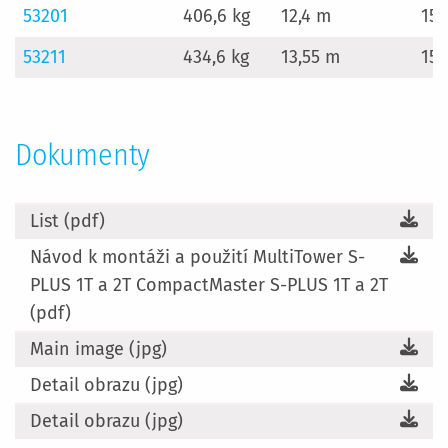
53201
406,6 kg
12,4 m
15
53211
434,6 kg
13,55 m
15
Dokumenty
List (pdf)
Návod k montáži a použití MultiTower S-
PLUS 1T a 2T CompactMaster S-PLUS 1T a 2T
(pdf)
Main image (jpg)
Detail obrazu (jpg)
Detail obrazu (jpg)