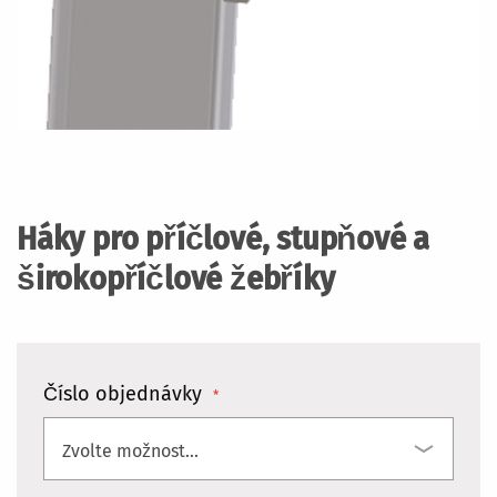
Přeskočit
na
začátek
Háky pro příčlové, stupňové a
galerie
s
širokopříčlové žebříky
obrázky
Číslo objednávky