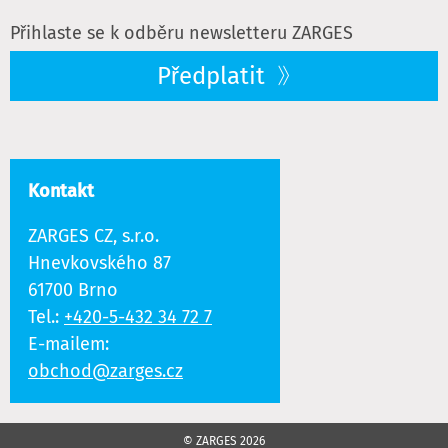
Přihlaste se k odběru newsletteru ZARGES
Předplatit
Kontakt
ZARGES CZ, s.r.o.
Hnevkovského 87
61700 Brno
Tel.:
+420-5-432 34 72 7
E-mailem:
obchod@zarges.cz
© ZARGES 2026