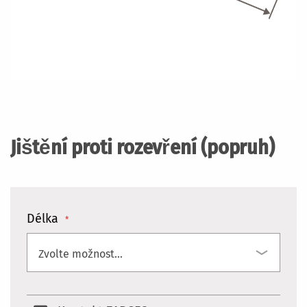
Přeskočit
na
začátek
Jištění proti rozevření (popruh)
galerie
s
obrázky
Délka