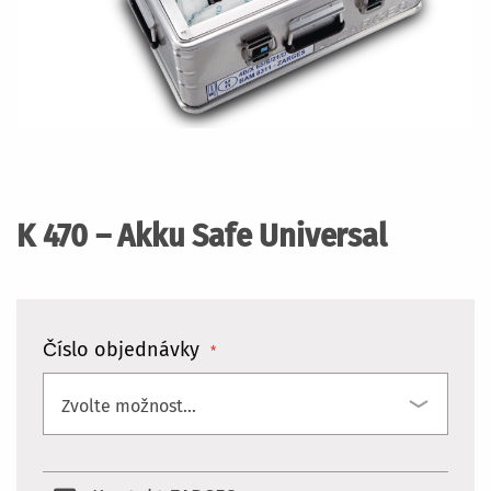
Přeskočit
na
začátek
K 470 – Akku Safe Universal
galerie
s
obrázky
Číslo objednávky