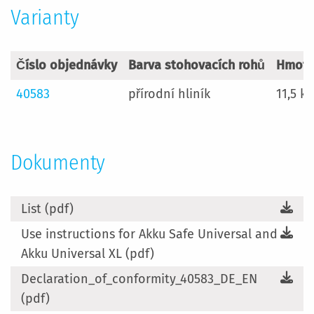
Varianty
Číslo objednávky
Barva stohovacích rohů
Hmotn
40583
přírodní hliník
11,5 kg
Dokumenty
List (pdf)
Use instructions for Akku Safe Universal and
Akku Universal XL (pdf)
Declaration_of_conformity_40583_DE_EN
(pdf)