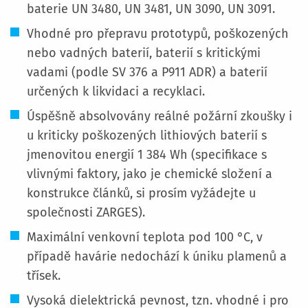
baterie UN 3480, UN 3481, UN 3090, UN 3091.
Vhodné pro přepravu prototypů, poškozených
nebo vadných baterií, baterií s kritickými
vadami (podle SV 376 a P911 ADR) a baterií
určených k likvidaci a recyklaci.
Úspěšně absolvovány reálné požární zkoušky i
u kriticky poškozených lithiových baterií s
jmenovitou energií 1 384 Wh (specifikace s
vlivnými faktory, jako je chemické složení a
konstrukce článků, si prosím vyžádejte u
společnosti ZARGES).
Maximální venkovní teplota pod 100 °C, v
případě havárie nedochází k úniku plamenů a
třísek.
Vysoká dielektrická pevnost, tzn. vhodné i pro