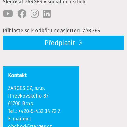
Sledovat ZARGES v sociálních sítích:
Přihlaste se k odběru newsletteru ZARGES
Předplatit
Kontakt
ZARGES CZ, s.r.o.
Hnevkovského 87
61700 Brno
Tel.:
+420-5-432 34 72 7
E-mailem:
obchod@zarges.cz