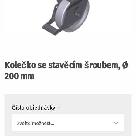
Přeskočit
na
začátek
Kolečko se stavěcím šroubem, Ø
galerie
s
200 mm
obrázky
Číslo objednávky