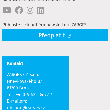
Přihlaste se k odběru newsletteru ZARGES
Předplatit
Kontakt
ZARGES CZ, s.r.o.
Hnevkovského 87
61700 Brno
Tel.:
+420-5-432 34 72 7
E-mailem:
obchod@zarges.cz