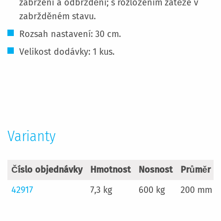
zabržení a odbrždění; s rozložením zátěže v
zabržděném stavu.
Rozsah nastavení: 30 cm.
Velikost dodávky: 1 kus.
Více
informací
Varianty
Číslo objednávky
Hmotnost
Nosnost
Průměr k
42917
7,3 kg
600 kg
200 mm