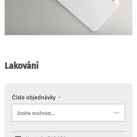
Přeskočit
na
začátek
Lakování
galerie
s
obrázky
Číslo objednávky