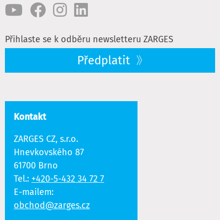
Přihlaste se k odběru newsletteru ZARGES
Předplatit
Kontakt
ZARGES CZ, s.r.o.
Hnevkovského 87
61700 Brno
Tel.:
+420-5-432 34 72 7
E-mailem:
obchod@zarges.cz