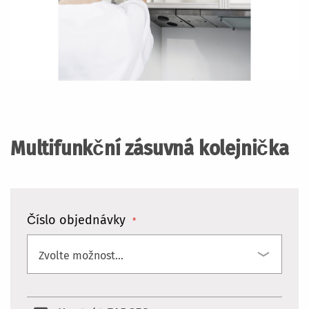
Přeskočit
na
začátek
Multifunkční zásuvná kolejnička
galerie
s
obrázky
Číslo objednávky