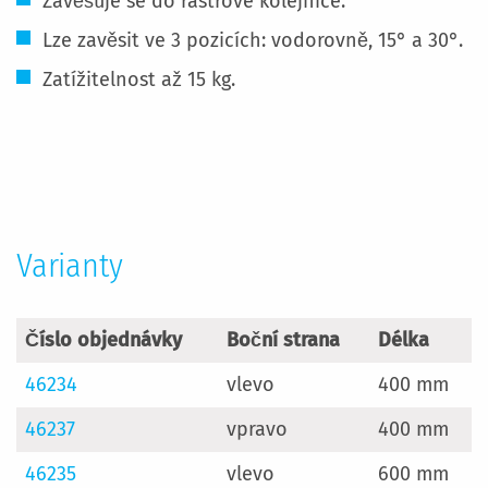
Zavěšuje se do rastrové kolejnice.
Lze zavěsit ve 3 pozicích: vodorovně, 15° a 30°.
Zatížitelnost až 15 kg.
Více
informací
Varianty
Číslo objednávky
Boční strana
Délka
46234
vlevo
400 mm
46237
vpravo
400 mm
46235
vlevo
600 mm