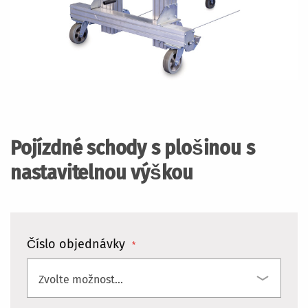
Přeskočit
na
začátek
Pojízdné schody s plošinou s
galerie
s
nastavitelnou výškou
obrázky
Číslo objednávky