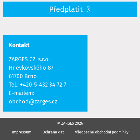
Předplatit
Kontakt
ZARGES CZ, s.r.o.
Hnevkovského 87
61700 Brno
Tel.:
+420-5-432 34 72 7
E-mailem:
obchod@zarges.cz
© ZARGES 2026
Impressum
Ochrana dat
Všeobecné obchodní podmínky