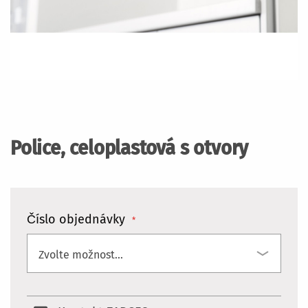
Přeskočit
na
začátek
Police, celoplastová s otvory
galerie
s
obrázky
Číslo objednávky