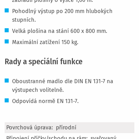
zábradlí plošiny o výšce 1,00 m.
Pohodlný výstup po 200 mm hlubokých
stupních.
Velká plošina na stání 600 x 800 mm.
Maximální zatížení 150 kg.
Rady a speciální funkce
Oboustranné madlo dle DIN EN 131-7 na
výstupech volitelně.
Odpovídá normě EN 131-7.
Více
přírodní
informací
svařovaný