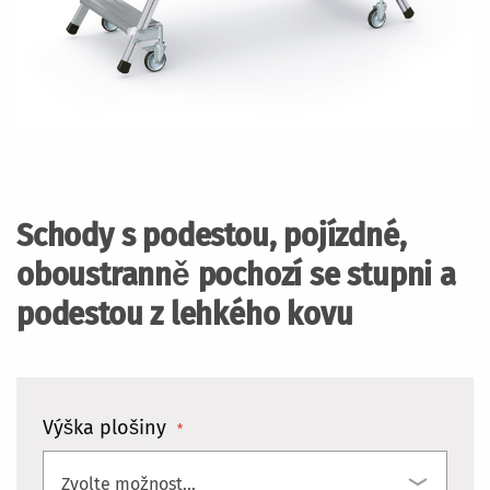
Přeskočit
na
začátek
Schody s podestou, pojízdné,
galerie
s
oboustranně pochozí se stupni a
obrázky
podestou z lehkého kovu
Výška plošiny