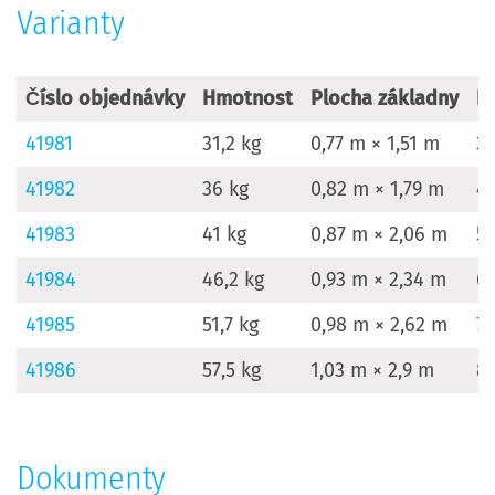
Varianty
Číslo objednávky
Hmotnost
Plocha základny
P
41981
31,2 kg
0,77 m × 1,51 m
3
41982
36 kg
0,82 m × 1,79 m
4
41983
41 kg
0,87 m × 2,06 m
5
41984
46,2 kg
0,93 m × 2,34 m
6
41985
51,7 kg
0,98 m × 2,62 m
7
41986
57,5 kg
1,03 m × 2,9 m
8
Dokumenty