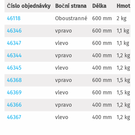
Číslo objednávky
Boční strana
Délka
Hmotn
46118
Oboustranné
600 mm
2 kg
46346
vpravo
600 mm
1,1 kg
46347
vlevo
600 mm
1,1 kg
46344
vpravo
400 mm
1,2 kg
46345
vlevo
400 mm
1,2 kg
46368
vpravo
600 mm
1,5 kg
46369
vlevo
600 mm
1,5 kg
46366
vpravo
400 mm
1,2 kg
46367
vlevo
400 mm
1,2 kg