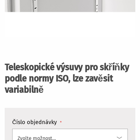
Přeskočit
na
začátek
Teleskopické výsuvy pro skříňky
galerie
s
podle normy ISO, lze zavěsit
obrázky
variabilně
Číslo objednávky