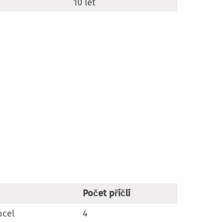
10 let
Počet příčlí
ocel
4