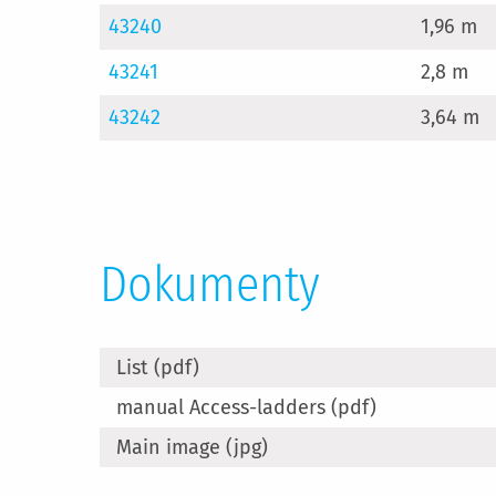
43240
1,96 m
43241
2,8 m
43242
3,64 m
Dokumenty
List (pdf)
manual Access-ladders (pdf)
Main image (jpg)