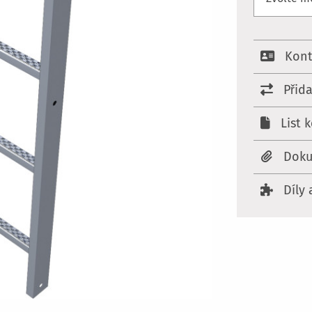
Kont
Přid
List 
Doku
Díly 