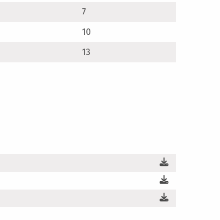
7
10
13