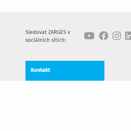
Sledovat ZARGES v
sociálních sítích:
Kontakt
ZARGES CZ, s.r.o.
Hnevkovského 87
61700 Brno
Tel.:
+420-5-432 34 72 7
E-mailem:
obchod@zarges.cz