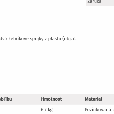
Více
Záruka
informací
vě žebříkové spojky z plastu (obj. č.
ebříku
Hmotnost
Material
6,7 kg
Pozinkovaná 