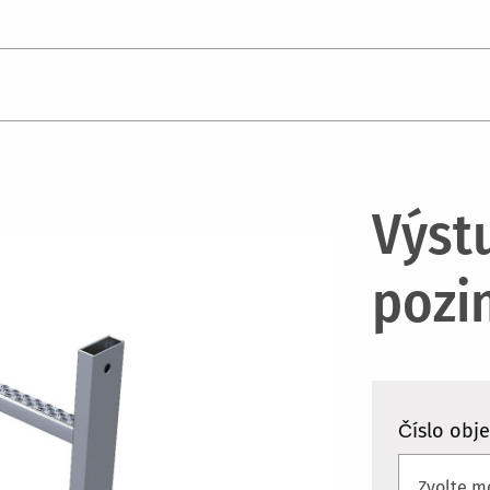
Výst
pozi
Číslo obj