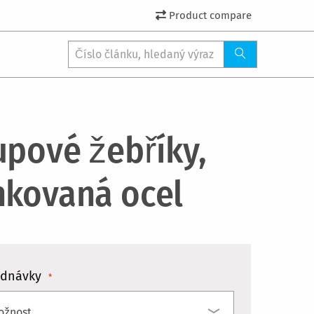
Product compare
upové žebříky,
nkovaná ocel
ednávky