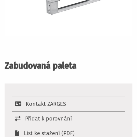
Přeskočit
na
začátek
Zabudovaná paleta
galerie
s
obrázky
Kontakt ZARGES
Přidat k porovnání
List ke stažení (PDF)