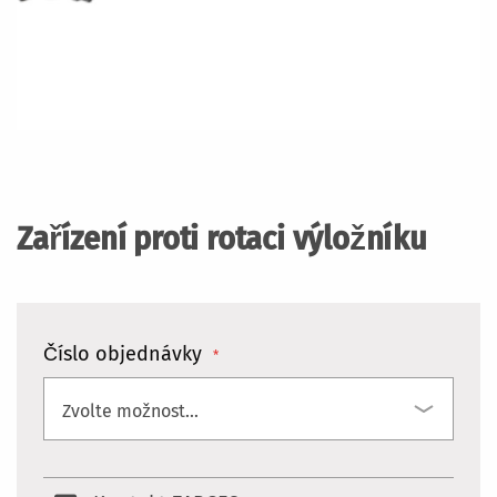
Přeskočit
na
začátek
Zařízení proti rotaci výložníku
galerie
s
obrázky
Číslo objednávky