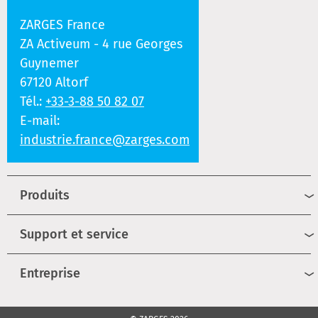
ZARGES France
ZA Activeum - 4 rue Georges
Guynemer
67120 Altorf
Tél.:
+33-3-88 50 82 07
E-mail:
industrie.france@zarges.com
Produits
Support et service
Entreprise