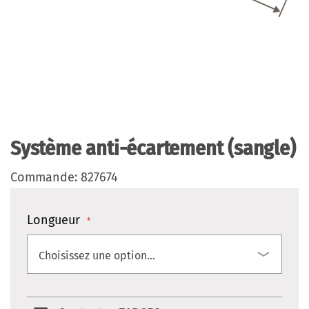
Skip
to
the
Système anti-écartement (sangle)
beginning
of
Commande: 827674
the
images
gallery
Longueur