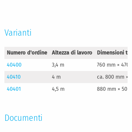
Varianti
Numero d'ordine
Altezza di lavoro
Dimensioni tr
40400
3,4 m
760 mm × 470
40410
4 m
ca. 800 mm × 
40401
4,5 m
880 mm × 500
Documenti