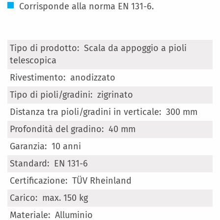
Corrisponde alla norma EN 131-6.
Maggiori
Scala da appoggio a pioli
Informazioni
telescopica
anodizzato
zigrinato
300 mm
40 mm
10 anni
EN 131-6
TÜV Rheinland
max. 150 kg
Alluminio