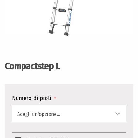
Vai
all'inizio
della
Compactstep L
galleria
di
immagini
Numero di pioli