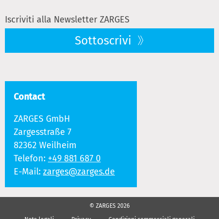
Iscriviti alla Newsletter ZARGES
Sottoscrivi
Contact
ZARGES GmbH
Zargesstraße 7
82362 Weilheim
Telefon:
+49 881 687 0
E-Mail:
zarges@zarges.de
© ZARGES 2026