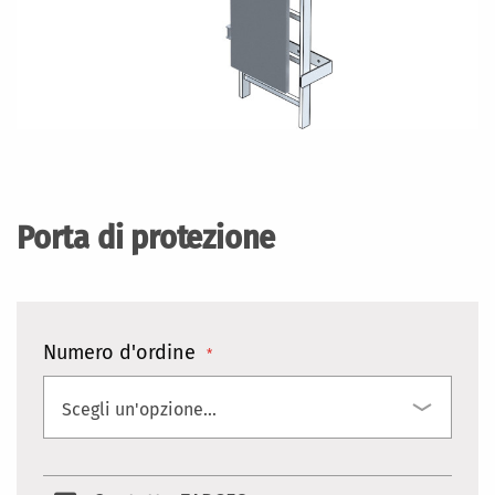
Vai
all'inizio
della
Porta di protezione
galleria
di
immagini
Numero d'ordine