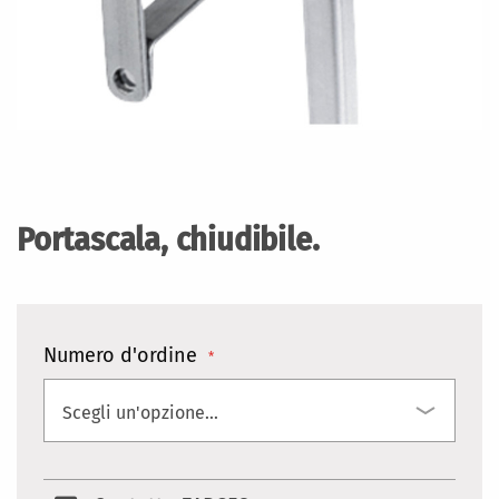
Vai
all'inizio
della
Portascala, chiudibile.
galleria
di
immagini
Numero d'ordine