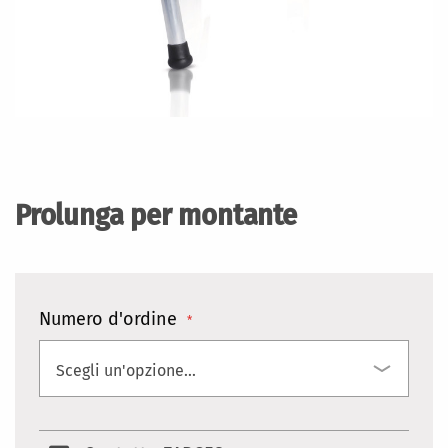
Vai
all'inizio
della
Prolunga per montante
galleria
di
immagini
Numero d'ordine