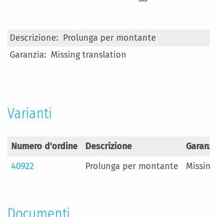
Maggiori
Prolunga per montante
Informazioni
Missing translation
Varianti
Numero d'ordine
Descrizione
Garanzi
40922
Prolunga per montante
Missing
Documenti