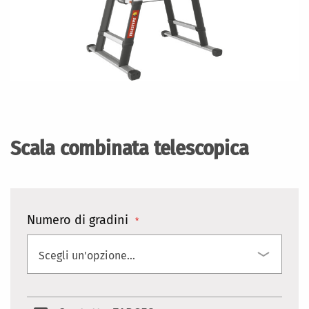
Vai
all'inizio
della
Scala combinata telescopica
galleria
di
immagini
Numero di gradini