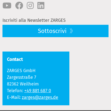
Iscriviti alla Newsletter ZARGES
Sottoscrivi
Contact
ZARGES GmbH
Zargesstraße 7
82362 Weilheim
Telefon:
+49 881 687 0
E-Mail:
zarges@zarges.de