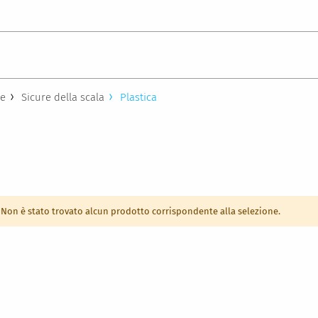
le
Sicure della scala
Plastica
Non è stato trovato alcun prodotto corrispondente alla selezione.