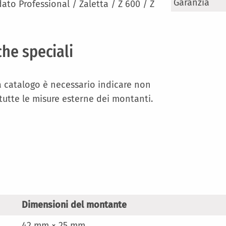
Maggiori
Garanzia
ato Professional / Zaletta / Z 600 / Z
Informazioni
che speciali
a catalogo è necessario indicare non
 tutte le misure esterne dei montanti.
Dimensioni del montante
42 mm × 25 mm