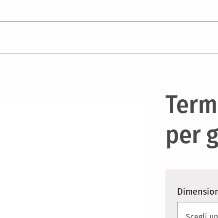
Termi
per g
Dimension