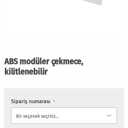
Resim
galerisinin
başlangıcına
ABS modüler çekmece,
git
kilitlenebilir
Sipariş numarası