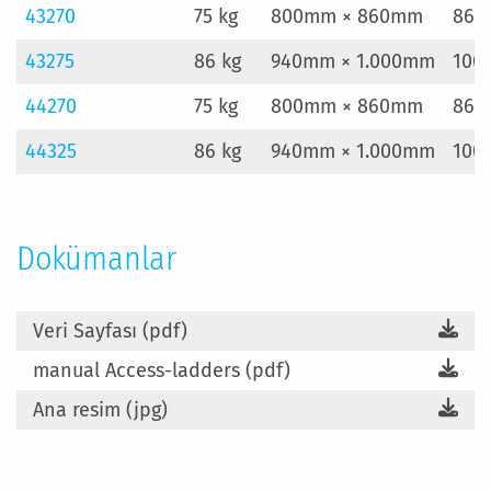
43270
75 kg
800mm × 860mm
860
43275
86 kg
940mm × 1.000mm
100
44270
75 kg
800mm × 860mm
860
44325
86 kg
940mm × 1.000mm
100
Dokümanlar
Veri Sayfası (pdf)
manual Access-ladders (pdf)
Ana resim (jpg)