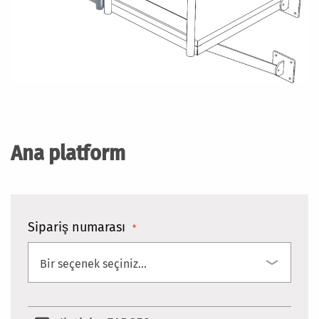
Resim
galerisinin
başlangıcına
Ana platform
git
Sipariş numarası