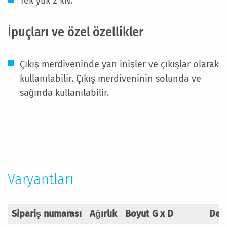
Tek yük 2 kN.
İpuçları ve özel özellikler
Çıkış merdiveninde yan inişler ve çıkışlar olarak
kullanılabilir. Çıkış merdiveninin solunda ve
sağında kullanılabilir.
Daha
Fazla
Bilgi
Varyantları
Sipariş numarası
Ağırlık
Boyut G x D
Deri