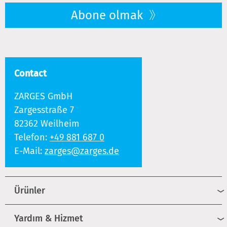
Abone olmak
Contact
ZARGES GmbH
Zargesstraße 7
82362 Weilheim
Telefon:
+49 881 687 0
E-Mail:
zarges@zarges.de
Ürünler
Yardım & Hizmet