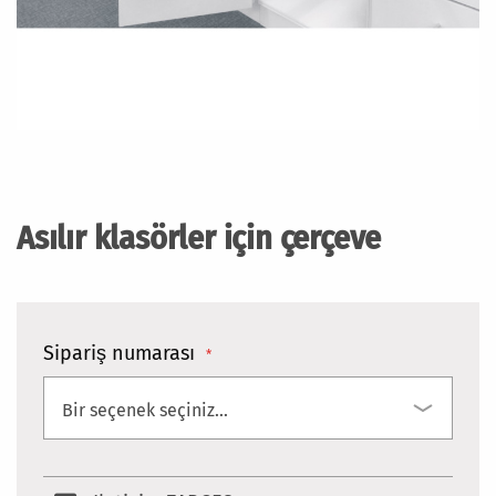
Resim
galerisinin
başlangıcına
Asılır klasörler için çerçeve
git
Sipariş numarası