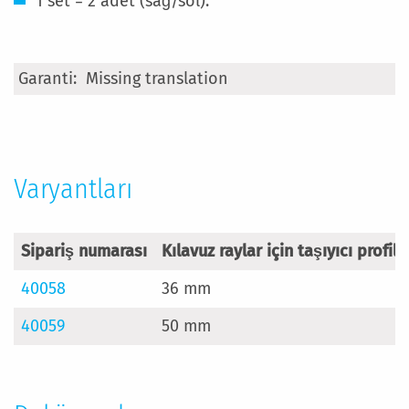
1 set = 2 adet (sağ/sol).
Daha
Missing translation
Fazla
Bilgi
Varyantları
Sipariş numarası
Kılavuz raylar için taşıyıcı profil
40058
36 mm
40059
50 mm