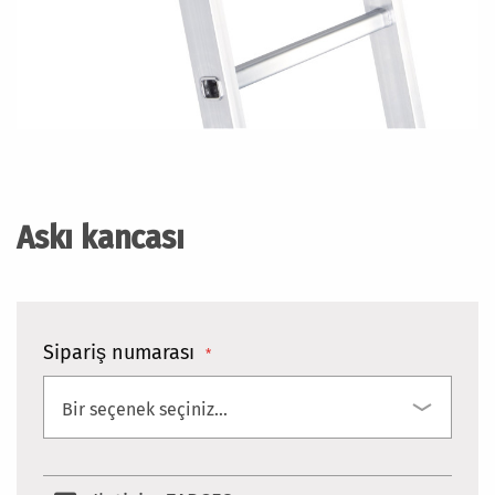
Resim
galerisinin
başlangıcına
Askı kancası
git
Sipariş numarası