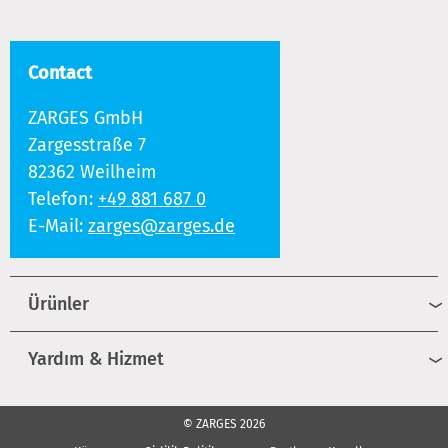
Contact
ZARGES GmbH
Zargesstraße 7
82362 Weilheim
Telefon:
+49 881 687 0
E-Mail:
zarges@zarges.de
Ürünler
Yardım & Hizmet
© ZARGES 2026