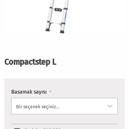
Resim
galerisinin
başlangıcına
Compactstep L
git
Basamak sayısı