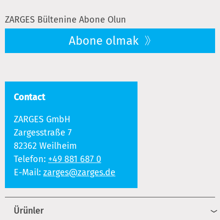
ZARGES Bültenine Abone Olun
Abone olmak
Contact
ZARGES GmbH
Zargesstraße 7
82362 Weilheim
Telefon:
+49 881 687 0
E-Mail:
zarges@zarges.de
Ürünler