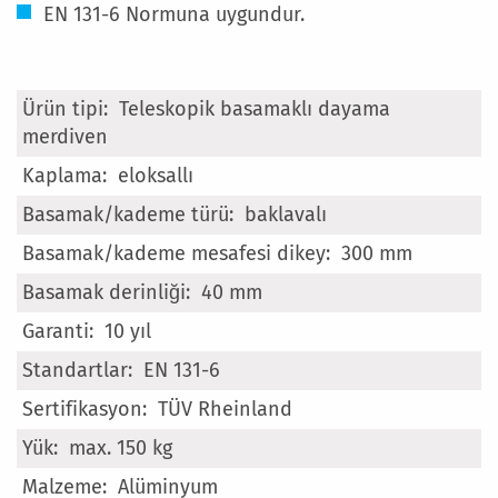
EN 131-6 Normuna uygundur.
Daha
Teleskopik basamaklı dayama
Fazla
merdiven
Bilgi
eloksallı
baklavalı
300 mm
40 mm
10 yıl
EN 131-6
TÜV Rheinland
max. 150 kg
Alüminyum