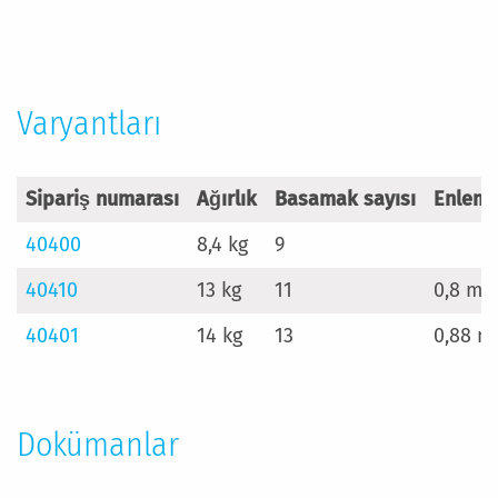
Varyantları
Sipariş numarası
Ağırlık
Basamak sayısı
Enleme
40400
8,4 kg
9
40410
13 kg
11
0,8 m
40401
14 kg
13
0,88 m
Dokümanlar