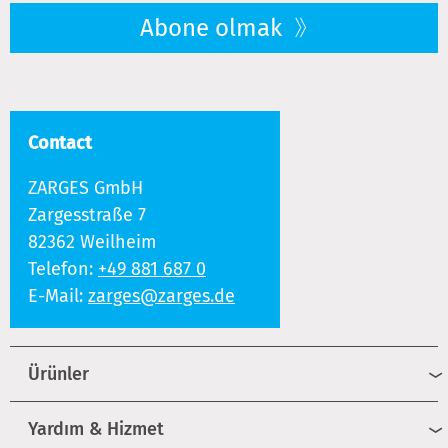
Abone olmak
Contact
ZARGES GmbH
Zargesstraße 7
82362 Weilheim
Telefon:
+49 881 687 0
E-Mail:
zarges@zarges.de
Ürünler
Yardım & Hizmet