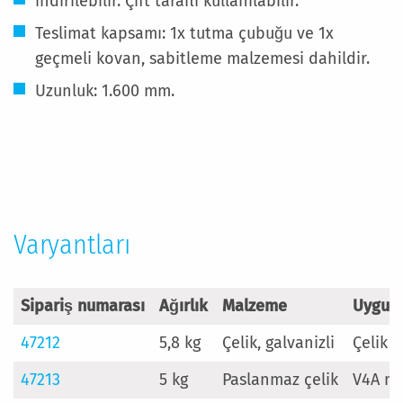
indirilebilir. Çift taraflı kullanılabilir.
Teslimat kapsamı: 1x tutma çubuğu ve 1x
geçmeli kovan, sabitleme malzemesi dahildir.
Uzunluk: 1.600 mm.
Daha
Fazla
Bilgi
Varyantları
Sipariş numarası
Ağırlık
Malzeme
Uygun 
47212
5,8 kg
Çelik, galvanizli
Çelik 
47213
5 kg
Paslanmaz çelik
V4A me