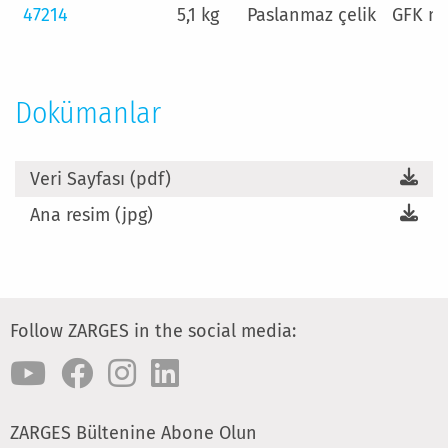
47214
5,1 kg
Paslanmaz çelik
GFK m
Dokümanlar
Veri Sayfası (pdf)
Ana resim (jpg)
Follow ZARGES in the social media:
ZARGES Bültenine Abone Olun