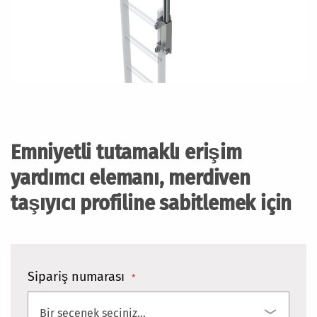
Resim
galerisinin
başlangıcına
Emniyetli tutamaklı erişim
git
yardımcı elemanı, merdiven
taşıyıcı profiline sabitlemek için
Sipariş numarası