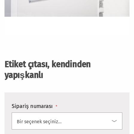
Resim
galerisinin
başlangıcına
Etiket çıtası, kendinden
git
yapışkanlı
Sipariş numarası