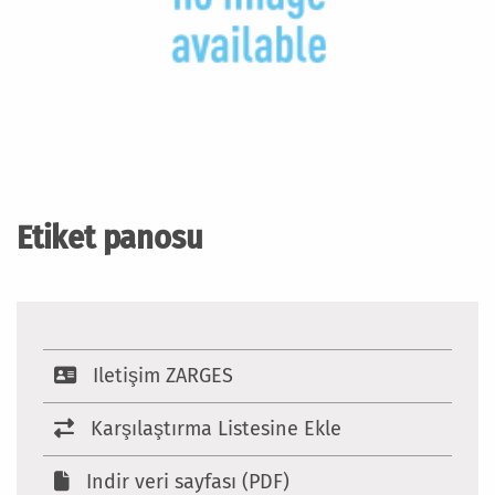
Resim
galerisinin
başlangıcına
Etiket panosu
git
Iletişim ZARGES
Karşılaştırma Listesine Ekle
Indir veri sayfası (PDF)