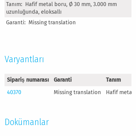
Daha
Hafif metal boru, Ø 30 mm, 3.000 mm
Fazla
uzunluğunda, eloksallı
Bilgi
Missing translation
Varyantları
Sipariş numarası
Garanti
Tanım
40370
Missing translation
Hafif metal
Dokümanlar