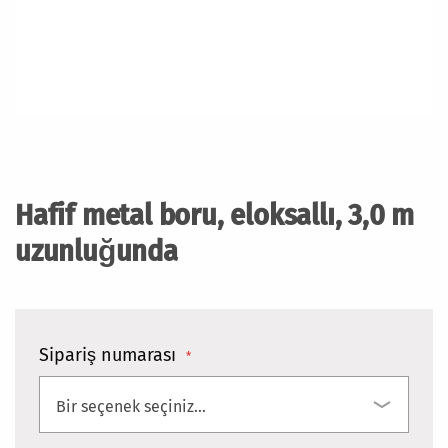
Resim
galerisinin
başlangıcına
Hafif metal boru, eloksallı, 3,0 m
git
uzunluğunda
Sipariş numarası