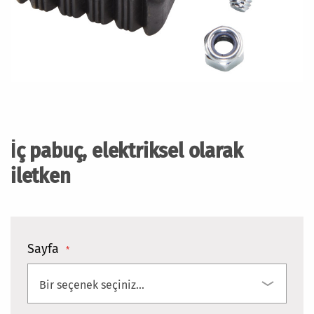
Resim
galerisinin
başlangıcına
İç pabuç, elektriksel olarak
git
iletken
Sayfa