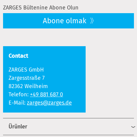
ZARGES Bültenine Abone Olun
Abone olmak
Contact
ZARGES GmbH
Zargesstraße 7
82362 Weilheim
Telefon:
+49 881 687 0
E-Mail:
zarges@zarges.de
Ürünler