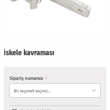
Resim
galerisinin
başlangıcına
İskele kavraması
git
Sipariş numarası