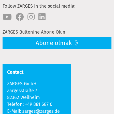
Follow ZARGES in the social media:
ZARGES Bültenine Abone Olun
Abone olmak
Contact
ZARGES GmbH
Zargesstraße 7
82362 Weilheim
Telefon:
+49 881 687 0
E-Mail:
zarges@zarges.de