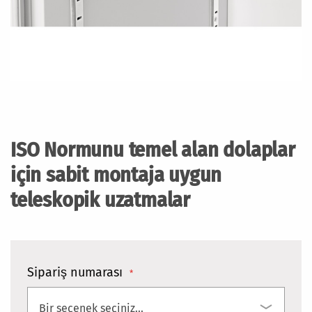
Resim
galerisinin
başlangıcına
ISO Normunu temel alan dolaplar
git
için sabit montaja uygun
teleskopik uzatmalar
Sipariş numarası