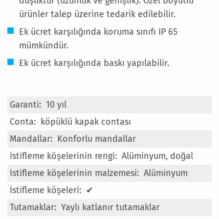
düşüktür (uzunluk ve genişlik). Özel boyutlu
ürünler talep üzerine tedarik edilebilir.
Ek ücret karşılığında koruma sınıfı IP 65
mümkündür.
Ek ücret karşılığında baskı yapılabilir.
Daha
10 yıl
Fazla
köpüklü kapak contası
Bilgi
Konforlu mandallar
Alüminyum, doğal
Alüminyum
✔
Yaylı katlanır tutamaklar