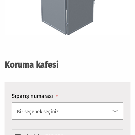
Resim
galerisinin
başlangıcına
Koruma kafesi
git
Sipariş numarası