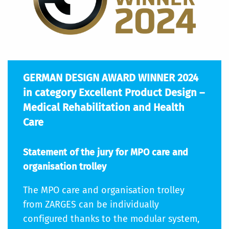
GERMAN DESIGN AWARD WINNER 2024
in category Excellent Product Design –
Medical Rehabilitation and Health
Care
Statement of the jury for MPO care and
organisation trolley
The MPO care and organisation trolley
from ZARGES can be individually
configured thanks to the modular system,