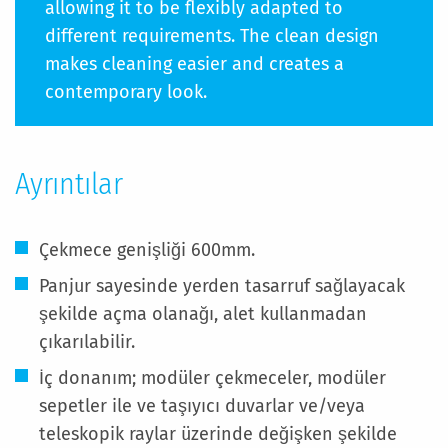
allowing it to be flexibly adapted to
different requirements. The clean design
makes cleaning easier and creates a
contemporary look.
Ayrıntılar
Çekmece genişliği 600mm.
Panjur sayesinde yerden tasarruf sağlayacak
şekilde açma olanağı, alet kullanmadan
çıkarılabilir.
İç donanım; modüler çekmeceler, modüler
sepetler ile ve taşıyıcı duvarlar ve/veya
teleskopik raylar üzerinde değişken şekilde