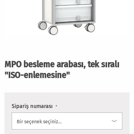
Resim
galerisinin
başlangıcına
MPO besleme arabası, tek sıralı
git
"ISO-enlemesine"
Sipariş numarası