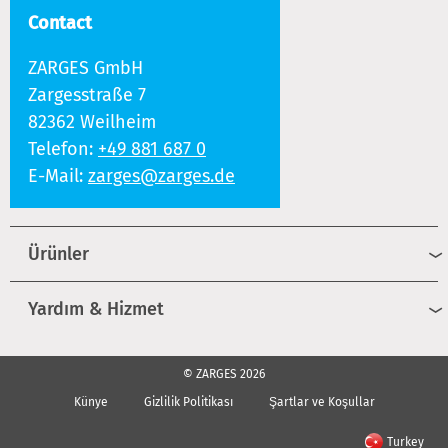
Contact
ZARGES GmbH
Zargesstraße 7
82362 Weilheim
Telefon:
+49 881 687 0
E-Mail:
zarges@zarges.de
Ürünler
Yardım & Hizmet
© ZARGES 2026
Künye
Gizlilik Politikası
Şartlar ve Koşullar
Turkey