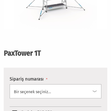
Resim
galerisinin
başlangıcına
PaxTower 1T
git
Sipariş numarası