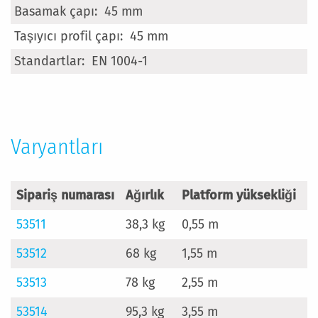
45 mm
45 mm
EN 1004-1
Varyantları
Sipariş numarası
Ağırlık
Platform yüksekliği
T
53511
38,3 kg
0,55 m
1
53512
68 kg
1,55 m
2
53513
78 kg
2,55 m
2
53514
95,3 kg
3,55 m
2