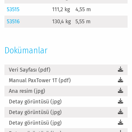
53515
111,2 kg
4,55 m
2
53516
130,4 kg
5,55 m
2
Dokümanlar
Veri Sayfası (pdf)
Manual PaxTower 1T (pdf)
Ana resim (jpg)
Detay görüntüsü (jpg)
Detay görüntüsü (jpg)
Detay görüntüsü (jpg)