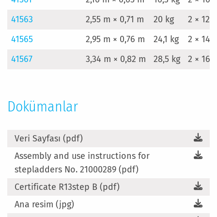
41563
2,55 m × 0,71 m
20 kg
2 × 12
41565
2,95 m × 0,76 m
24,1 kg
2 × 14
41567
3,34 m × 0,82 m
28,5 kg
2 × 16
Dokümanlar
Veri Sayfası (pdf)
Assembly and use instructions for
stepladders No. 21000289 (pdf)
Certificate R13step B (pdf)
Ana resim (jpg)