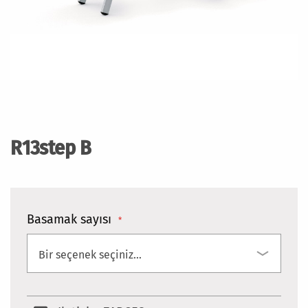
Resim
galerisinin
başlangıcına
R13step B
git
Basamak sayısı