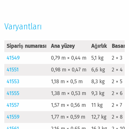
Varyantları
Sipariş numarası
Ana yüzey
Ağırlık
Basama
41549
0,79 m × 0,44 m
5,1 kg
2 × 3
41551
0,98 m × 0,47 m
6,6 kg
2 × 4
41553
1,18 m × 0,5 m
8,3 kg
2 × 5
41555
1,38 m × 0,53 m
9,3 kg
2 × 6
41557
1,57 m × 0,56 m
11 kg
2 × 7
41559
1,77 m × 0,59 m
12,7 kg
2 × 8
41561
2,16 m × 0,65 m
16,3 kg
2 × 10