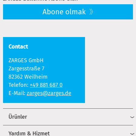
Abone olmak
Contact
ZARGES GmbH
Zargesstraße 7
82362 Weilheim
Telefon:
+49 881 687 0
E-Mail:
zarges@zarges.de
Ürünler
Yardım & Hizmet